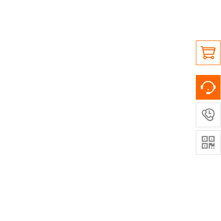


