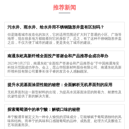
推荐新闻
污水井、雨水井、给水井用不锈钢隐形井盖有区别吗？
但是随着城市改造化的加大，它的适用范围还扩大到了普通的小区、广场等
地带，现在很多地方都能看到它的身影了。总之，有了这种不锈钢隐形井盖
之后，不仅方便了城市的建设，更是美化了城市的建设。
南通东屹高新纤维全面投产答谢会和产品推荐会成功举办
2023年3月27日，南通东屹“全面投产答谢会和产品推荐会”于中国南通海安
科技示范园成功举办。会上，昆山华阳新材料股份有限公司、南通东屹高新
纤维科技有限公司董事长张子睿的发言令人感触颇深。
提升水泥基面涂层性能的秘密：全面解析无机界面剂的应用
无机界面剂这一新型材料的出现，为提高水泥基面涂层的附着力、耐磨性及
抗渗性提供了新的解决方案。
探索葡萄酒中的单宁酸：解锁口味的秘密
单宁酸通常被定义为一种令人愉悦的涩味成分，它能够赋予葡萄酒独特的风
味和结构。而单宁的风味和口感随葡萄的品种、成熟度、处理方式及酿造工
艺等因素而异。