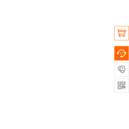


