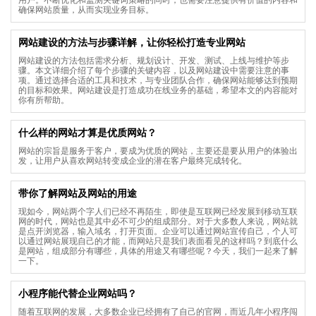
确保网站质量，从而实现业务目标。
网站建设的方法与步骤详解，让你轻松打造专业网站
网站建设的方法包括需求分析、规划设计、开发、测试、上线与维护等步
骤。本文详细介绍了每个步骤的关键内容，以及网站建设中需要注意的事
项。通过选择合适的工具和技术，与专业团队合作，确保网站能够达到预期
的目标和效果。网站建设是打造成功在线业务的基础，希望本文的内容能对
你有所帮助。
什么样的网站才算是优质网站？
网站的宗旨是服务于客户，要成为优质的网站，主要还是要从用户的体验出
发，让用户从喜欢网站转变成企业的潜在客户最终完成转化。
带你了解网站及网站的用途
现如今，网站两个字人们已经不再陌生，即使是互联网已经发展到移动互联
网的时代，网站也是其中必不可少的组成部分。对于大多数人来说，网站就
是点开浏览器，输入域名，打开页面。企业可以通过网站宣传自己，个人可
以通过网站展现自己的才能，而网站只是我们表面看见的这样吗？到底什么
是网站，组成部分有哪些，具体的用途又有哪些呢？今天，我们一起来了解
一下。
小程序能代替企业网站吗？
随着互联网的发展，大多数企业已经拥有了自己的官网，而近几年小程序闯