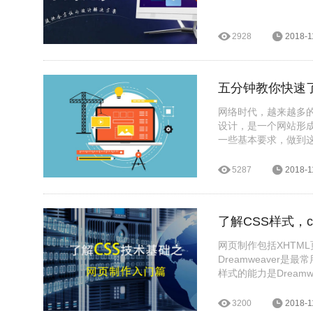
2928
2018-1
五分钟教你快速
网络时代，越来越多
设计，是一个网站形
一些基本要求，做到
局，也能为之后的工
5287
2018-1
网页制作包括XHTML
Dreamweaver是
样式的能力是Dream
3200
2018-1