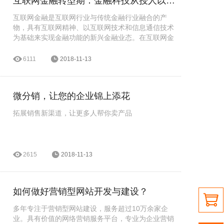
互联网金融转型期：金融科技从授人以鱼到授人以渔
互联网金融是互联网行业与传统金融行业融合的产
物，具有互联网精神、以互联网技术和信息通信技术
为基础来实现金融功能的新兴金融业态。在互联网金
融转型期，金融科技蜕变需翻越“三座大山”：思维大
山、技术大山和模式大山。
6111
2018-11-13
微分销，让您的企业锦上添花
拓展销售新渠道，让更多人帮你卖产品
2615
2018-11-13
如何做好营销型网站开发与建设？

多年专注于营销型网站建设，服务超过10万余家企
业。具有价值的网络营销服务平台，专业为企业营销