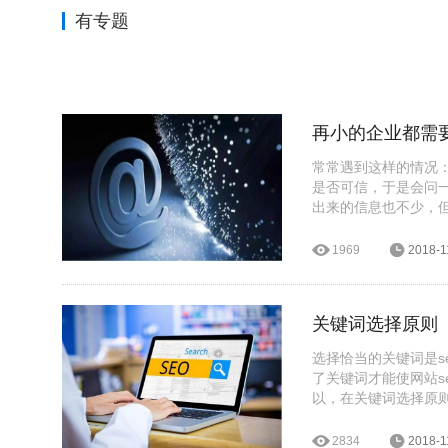
有专题
再小的企业都需
常常遇到这样的情况
是否可信，于是会问
出来的信息也不少，
网站，也就是我们常
网站里面的东西不忍
1969
2018-1
立马骤减，心想着连
那对产品的态度又能
作为网络营销最重要
关键词选择原则
发挥着重要的作用，
站，以企业网站为根据
选择恰当的关键词是s
网络推广的根本。
了关键词才能使网站s
以，在关键词选择原
2834
2018-1