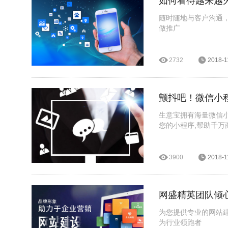
如何看待越来越
随时随地与客户沟通
做推广
2732
2018-1
颤抖吧！微信小
生意宝拥有海量微信
您的小程序,帮助千万
3900
2018-1
网盛精英团队倾
为您提供专业的网站
为行业领跑者