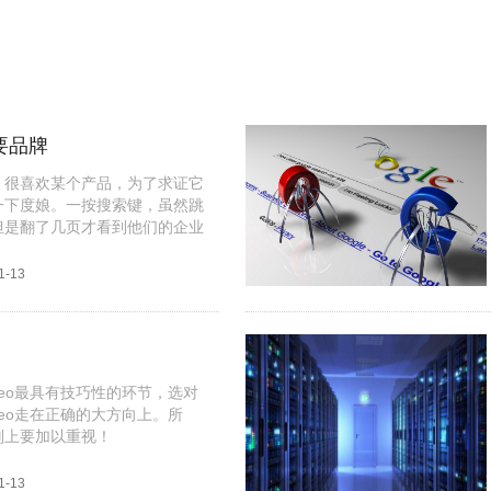
要品牌
：很喜欢某个产品，为了求证它
一下度娘。一按搜索键，虽然跳
但是翻了几页才看到他们的企业
说的官网。且点击进去之后发现
直视，对这个品牌的产品兴趣度
1-13
自己的企业网站都做得这么烂，
好到哪去？如今，品牌网络推广
的一部分，在企业的网络营销中
而网络推广又必须立足于企业网
进行推广，所以说,企业网站是
eo最具有技巧性的环节，选对
eo走在正确的大方向上。所
则上要加以重视！
1-13