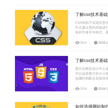
了解css技术基础
CSS有助于实现负责
中元素位置的排版进
有的字体字号样式，
的能力。
2814
2018-1
了解css技术基
图片在网页设计中占据
可以设置图片的大小和
他属性和配合页面排
果。
3334
2018-1
如何选择网站制