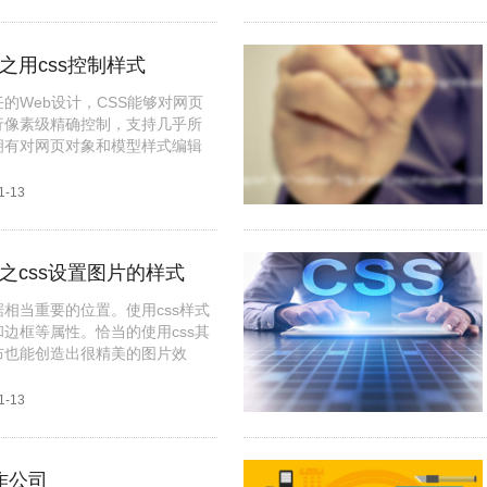
之用css控制样式
任的Web设计，CSS能够对网页
行像素级精确控制，支持几乎所
拥有对网页对象和模型样式编辑
1-13
础之css设置图片的样式
相当重要的位置。使用css样式
边框等属性。恰当的使用css其
布也能创造出很精美的图片效
1-13
作公司