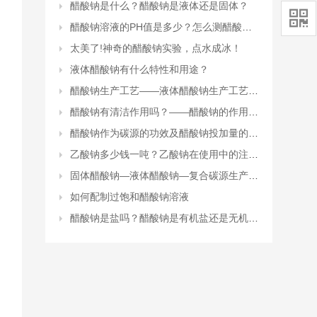
醋酸钠是什么？醋酸钠是液体还是固体？

醋酸钠溶液的PH值是多少？怎么测醋酸钠溶液的PH值？
太美了!神奇的醋酸钠实验，点水成冰！
液体醋酸钠有什么特性和用途？
醋酸钠生产工艺——液体醋酸钠生产工艺流程
醋酸钠有清洁作用吗？——醋酸钠的作用和功效
醋酸钠作为碳源的功效及醋酸钠投加量的计算
乙酸钠多少钱一吨？乙酸钠在使用中的注意事项有哪些？
固体醋酸钠—液体醋酸钠—复合碳源生产厂家
如何配制过饱和醋酸钠溶液
醋酸钠是盐吗？醋酸钠是有机盐还是无机盐？