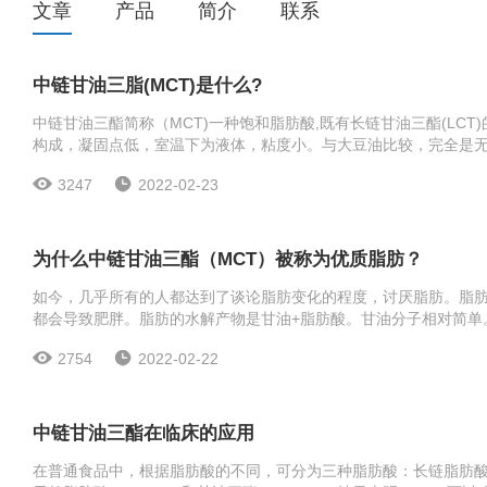
文章
产品
简介
联系
中链甘油三脂(MCT)是什么?
中链甘油三酯简称（MCT)一种饱和脂肪酸,既有长链甘油三酯(LC
构成，凝固点低，室温下为液体，粘度小。与大豆油比较，完全是
比，中链甘油三酯不饱和脂肪酸的含量极低，氧化稳定性
3247
2022-02-23
为什么中链甘油三酯（MCT）被称为优质脂肪？
如今，几乎所有的人都达到了谈论脂肪变化的程度，讨厌脂肪。脂
都会导致肥胖。脂肪的水解产物是甘油+脂肪酸。甘油分子相对简单
要取决于脂肪酸。根据碳链的长度，脂肪酸可分为长链、中链和短
2754
2022-02-22
中链甘油三酯在临床的应用
在普通食品中，根据脂肪酸的不同，可分为三种脂肪酸：长链脂肪酸