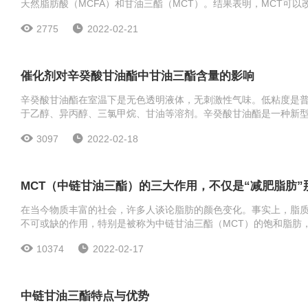
天然脂肪酸（MCFA）和甘油三酯（MCT）。结果表明，MCT可
用。在普通食品中，根据脂肪酸的不同，可分为三种脂肪
2775
2022-02-21
催化剂对辛癸酸甘油酯中甘油三酯含量的影响
辛癸酸甘油酯在室温下是无色透明液体，无刺激性气味。低粘度是普
于乙醇、异丙醇、三氯甲烷、甘油等溶剂。辛癸酸甘油酯是一种新
研究的热点，其巩固稳定性、润滑性、溶解性。其延展性优于普通
3097
2022-02-18
MCT（中链甘油三酯）的三大作用，不仅是“减肥脂肪”
在当今物质丰富的社会，许多人谈论脂肪的颜色变化。事实上，脂
不可或缺的作用，特别是被称为中链甘油三酯（MCT）的饱和脂肪
链长度为6和10个碳原子。作为脂肪，它们更像碳水化合物。
10374
2022-02-17
中链甘油三酯特点与优势