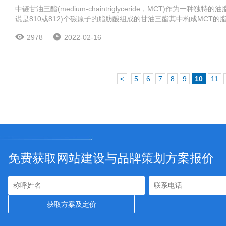
中链甘油三酯(medium-chaintriglyceride，MCT)作为一种
说是810或812)个碳原子的脂肪酸组成的甘油三酯其中构成MCT的脂肪酸称为
2978
2022-02-16
<
5
6
7
8
9
10
11
免费获取网站建设与品牌策划方案报价