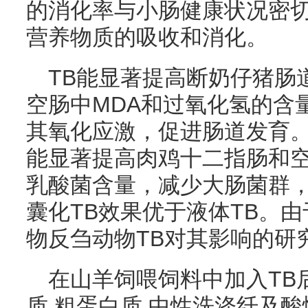
的消化率与小肠健康状况密切
营养物质的吸收和消化。
TB能显著提高断奶仔猪肠
空肠中MDA和过氧化氢的含
其氧化应激，促进肠道发育。
能显著提高肉鸡十二指肠和
乳酸菌含量，减少大肠菌群
囊化TB效果优于液体TB。
物反刍动物TB对其影响的研
在山羊饲喂饲料中加入TB
质.粗蛋白质.中性洗涤纤及